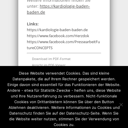
Weitere Informationen finden Sie
unter:
https://kardiologie-baden-
baden.de
Links:
https://kardiologie-baden-baden.de
https://www.facebook.com/Herzdok
https://www.facebook.com/PressearbeitFu
tureCONCEPTS
Download im PDF-Format
Ansicht im PDF-Viewer
Download im Word-Format
Diese Website verwendet Cookies. Das sind kleine
Datenpakete, die auf Ihrem Rechner gespeichert werden.
THEMEN:
50+
,
60+
,
FAMILIE
,
FRAUEN
,
Einige davon sind essentiell für das Funktionieren der Website.
GESUNDHEIT
,
MEDIZINTECHNIK
,
RATGEBER
,
Andere - etwa für Statistik-Zwecke - helfen uns, diese Website
THERAPIEN
,
VON ALLG. INTERESSE
und Ihre Nutzererfahrung zu verbessern. Nicht-funktionale
Cookies von Drittanbietern können Sie über den Button
Ablehnen deaktivieren. Weitere Informationen zu Cookies und
Datenschutz finden Sie auf der Datenschutz-Seite. Wenn Sie
die Website weiter nutzen, stimmen Sie der Verwendung von
Cookies zu.