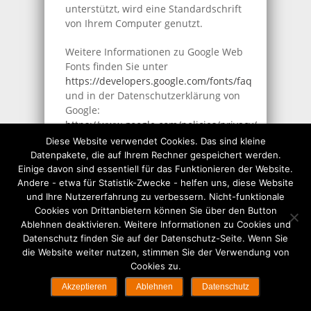
unterstützt, wird eine Standardschrift
von Ihrem Computer genutzt.
Weitere Informationen zu Google Web
Fonts finden Sie unter
https://developers.google.com/fonts/faq
und in der Datenschutzerklärung von
Google:
https://www.google.com/policies/privacy/
.
Diese Website verwendet Cookies. Das sind kleine
Google Maps
Datenpakete, die auf Ihrem Rechner gespeichert werden.
Einige davon sind essentiell für das Funktionieren der Website.
Diese Seite nutzt über eine API den
Andere - etwa für Statistik-Zwecke - helfen uns, diese Website
Kartendienst Google Maps. Anbieter
und Ihre Nutzererfahrung zu verbessern. Nicht-funktionale
ist die Google Inc., 1600 Amphitheatre
Cookies von Drittanbietern können Sie über den Button
Ablehnen deaktivieren. Weitere Informationen zu Cookies und
Parkway, Mountain View, CA 94043,
Datenschutz finden Sie auf der Datenschutz-Seite. Wenn Sie
USA.
die Website weiter nutzen, stimmen Sie der Verwendung von
Cookies zu.
Zur Nutzung der Funktionen von
Google Maps ist es notwendig, Ihre IP
Akzeptieren
Ablehnen
Datenschutz
Adresse zu speichern. Diese