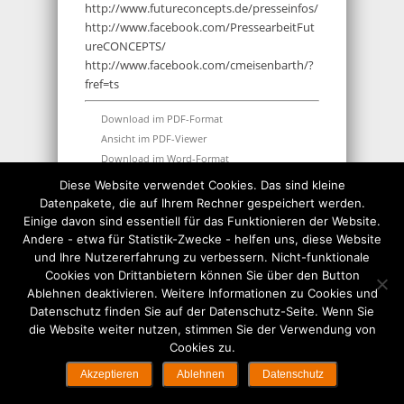
http://www.futureconcepts.de/presseinfos/
http://www.facebook.com/PressearbeitFut
ureCONCEPTS/
http://www.facebook.com/cmeisenbarth/?
fref=ts
Download im PDF-Format
Ansicht im PDF-Viewer
Download im Word-Format
Diese Website verwendet Cookies. Das sind kleine
THEMEN:
BUCHTIPP
,
FILM & FERNSEHEN
,
Datenpakete, die auf Ihrem Rechner gespeichert werden.
FRAUEN
,
UNTERHALTUNG
Einige davon sind essentiell für das Funktionieren der Website.
Andere - etwa für Statistik-Zwecke - helfen uns, diese Website
und Ihre Nutzererfahrung zu verbessern. Nicht-funktionale
Buchtipp
Cookies von Drittanbietern können Sie über den Button
Ablehnen deaktivieren. Weitere Informationen zu Cookies und
Datenschutz finden Sie auf der Datenschutz-Seite. Wenn Sie
die Website weiter nutzen, stimmen Sie der Verwendung von
Cookies zu.
© Copyright 2026 futureCONCEPTS | Hosted by
SEO-
Akzeptieren
Ablehnen
Datenschutz
Softworks