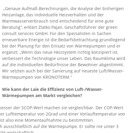
„Genaue Aufmaß-Berechnungen, die Analyse der bisherigen
Heizanlage, das individuelle Heizverhalten und der
Warmwasser­verbrauch sind entscheidend für eine gute
Beratung“, erklärt Zlatko Pajan, Geschäftsführer der green
consult services GmbH. Für den Spezialisten in Sachen
erneuerbare Energie ist die Bedarfs­betrachtung grundlegend
bei der Planung für den Einsatz von Wärmepumpen und er
ergänzt: „Wenn das neue Heizsystem richtig konzipiert ist,
verbessert die Technologie unser Leben. Das Raumklima wird
auf die individuellen Bedürfnisse der Bewohner abgestimmt.
Wir setzten auch bei der Sanierung auf neueste Luft/Wasser-
Wärmepumpen von KRONOTERM.“
Wie kann der Laie die Effizienz von Luft-/Wasser-
Wärmepumpen am Markt vergleichen?
 besser der SCOP-Wert machen sie vergleichbar. Der COP-Wert
ner Lufttemperatur von 2Grad und einer Vorlauftemperatur von
P ist also eine Momentaufnahme zu bestimmten
ausschließlich auf die Wärmepumpe. Er sollte nie unter 3
ht wirtschaftlich.