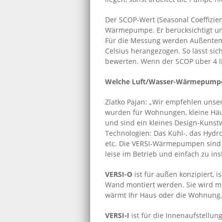
Der SCOP-Wert (Seasonal Coeffizien
Wärmepumpe. Er berücksichtigt un
Für die Messung werden Außentemp
Celsius herangezogen. So lässt si
bewerten. Wenn der SCOP über 4 lieg
Welche Luft/Wasser-Wärmepumpe
Zlatko Pajan: „Wir empfehlen u
wurden für Wohnungen, kleine Häus
und sind ein kleines Design-Kuns
Technologien: Das Kühl-, das Hydr
etc. Die VERSI-Wärmepumpen sind 
leise im Betrieb und einfach zu ins
VERSI-O
ist für außen konzipiert, i
Wand montiert werden. Sie wird 
wärmt Ihr Haus oder die Wohnung. 
VERSI-I
ist für die Innenaufstellung