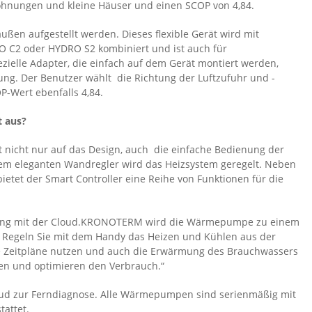
 Wohnungen und kleine Häuser und einen SCOP von 4,84.
en aufgestellt werden. Dieses flexible Gerät wird mit
O C2 oder HYDRO S2 kombiniert und ist auch für
zielle Adapter, die einfach auf dem Gerät montiert werden,
ung. Der Benutzer wählt die Richtung der Luftzufuhr und -
P-Wert ebenfalls 4,84.
t aus?
icht nur auf das Design, auch die einfache Bedienung der
em eleganten Wandregler wird das Heizsystem geregelt. Neben
etet der Smart Controller eine Reihe von Funktionen für die
ndung mit der Cloud.KRONOTERM wird die Wärmepumpe zu einem
. Regeln Sie mit dem Handy das Heizen und Kühlen aus der
he Zeitpläne nutzen und auch die Erwärmung des Brauchwassers
üfen und optimieren den Verbrauch.“
loud zur Ferndiagnose. Alle Wärmepumpen sind serienmäßig mit
attet.