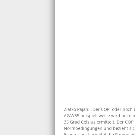
Zlatko Pajan: „Der COP- oder noch
A2/W35 beispielsweise wird bei ei
35 Grad Celsius ermittelt. Der CO
Normbedingungen und bezieht sich 
liegen, sonst arbeitet die Pumpe nic