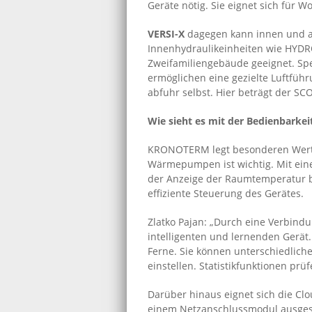
Geräte nötig. Sie eignet sich für
VERSI-X
dagegen kann innen und auß
Innenhydraulikeinheiten wie HYDR
Zweifamiliengebäude geeignet. Spe
ermöglichen eine gezielte Luftführ
abfuhr selbst. Hier beträgt der SCO
Wie sieht es mit der Bedienbarkei
KRONOTERM legt besonderen Wert n
Wärmepumpen ist wichtig. Mit ein
der Anzeige der Raumtemperatur bi
effiziente Steuerung des Gerätes.
Zlatko Pajan: „Durch eine Verbi
intelligenten und lernenden Gerät
Ferne. Sie können unterschiedlic
einstellen. Statistikfunktionen pr
Darüber hinaus eignet sich die C
einem Netzanschlussmodul ausgest