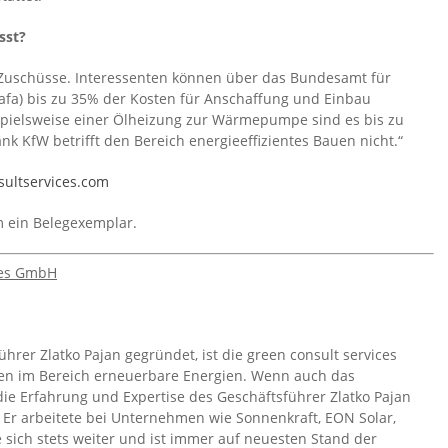
sst?
che Zuschüsse. Interessenten können über das Bundesamt für
Bafa) bis zu 35% der Kosten für Anschaffung und Einbau
spielsweise einer Ölheizung zur Wärmepumpe sind es bis zu
k KfW betrifft den Bereich energieeffizientes Bauen nicht.“
ultservices.com
um ein Belegexemplar.
ices GmbH
rer Zlatko Pajan gegründet, ist die green consult services
 im Bereich erneuerbare Energien. Wenn auch das
die Erfahrung und Expertise des Geschäftsführer Zlatko Pajan
. Er arbeitete bei Unternehmen wie Sonnenkraft, EON Solar,
e sich stets weiter und ist immer auf neuesten Stand der