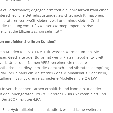
t of Performance) dagegen ermittelt die Jahresarbeitszahl einer
terschiedliche Betriebszustände gewichtet nach Klimazonen.
eraturen von zwölf, sieben, zwei und minus sieben Grad
ch die Leistung von Luft-/Wasser-Wärmepumpen präzise
t, ist die Effizienz schon sehr gut.“
n empfehlen Sie Ihren Kunden?
nseren Kunden KRONOTERM-Luft/Wasser-Wärmepumpen. Sie
er, Geschäfte oder Büros mit wenig Platzangebot entwickelt
twerk. Unter dem Namen VERSI vereinen sie neueste
onik-, das Elektriksystem, die Geräusch- und Vibrationsdämpfung
darüber hinaus ein Meisterwerk des Minimalismus. Sehr klein,
tallieren. Es gibt drei verschiedene Modelle mit je 2-6 kW“
st in verschiedenen Farben erhältlich und kann direkt an der
mit den Innengeräten HYDRO C2 oder HYDRO S2 kombiniert und
Der SCOP liegt bei 4,97.
. Eine Hydraulikeinheit ist inkludiert, es sind keine weiteren