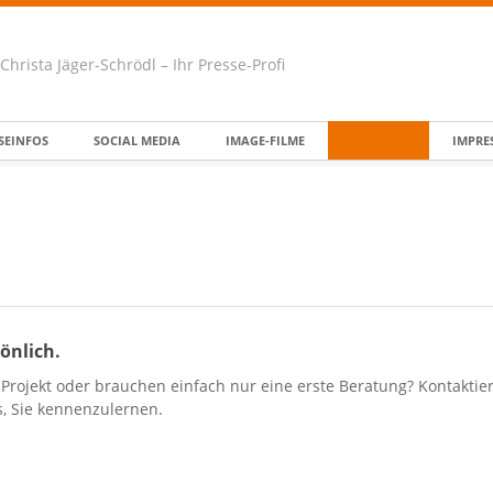
Christa Jäger-Schrödl – Ihr Presse-Profi
SEINFOS
SOCIAL MEDIA
IMAGE-FILME
KONTAKT
IMPRE
sönlich.
rojekt oder brauchen einfach nur eine erste Beratung? Kontaktier
s, Sie kennenzulernen.