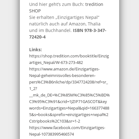
Und hier geht’s zum Buch:
tredition
SHOP
Sie erhalten „Einzigartiges Nepal“
natürlich auch auf Amazon, Thalia
und im Buchhandel.
ISBN 978-3-347-
72420-4
Links:
https://shop.tredition.com/booktitle/Einzig
artiges_Nepal/W-673-273-482
https://www.amazon.de/Einzigartiges-
Nepal-geheimnisvolles-besonderen-
pers%C3%B6nliche/dp/3347724208/ref=sr_
1_2?
__mk_de_DE=%C3%85M%C3%85%C5%BD%
C3%95%C3%91&crid=1JZIP71GASCOT&key
words=Einzigartiges+Nepal&qid=166377488
5&s=books&sprefix=einzigartiges+nepal%2
Cstripbooks%2C103&sr=1-2
https://www.facebook.com/Einzigartiges-
Nepal-107383995466574