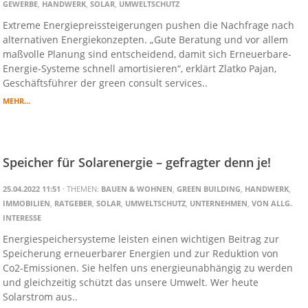
GEWERBE
,
HANDWERK
,
SOLAR
,
UMWELTSCHUTZ
Extreme Energiepreissteigerungen pushen die Nachfrage nach
alternativen Energiekonzepten. „Gute Beratung und vor allem
maßvolle Planung sind entscheidend, damit sich Erneuerbare-
Energie-Systeme schnell amortisieren“, erklärt Zlatko Pajan,
Geschäftsführer der green consult services..
MEHR…
Speicher für Solarenergie – gefragter denn je!
25.04.2022 11:51
· THEMEN:
BAUEN & WOHNEN
,
GREEN BUILDING
,
HANDWERK
,
IMMOBILIEN
,
RATGEBER
,
SOLAR
,
UMWELTSCHUTZ
,
UNTERNEHMEN
,
VON ALLG.
INTERESSE
Energiespeichersysteme leisten einen wichtigen Beitrag zur
Speicherung erneuerbarer Energien und zur Reduktion von
Co2-Emissionen. Sie helfen uns energieunabhängig zu werden
und gleichzeitig schützt das unsere Umwelt. Wer heute
Solarstrom aus..