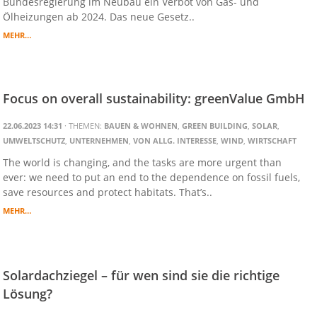
Bundesregierung im Neubau ein Verbot von Gas- und
Ölheizungen ab 2024. Das neue Gesetz..
MEHR…
Focus on overall sustainability: greenValue GmbH
22.06.2023 14:31
· THEMEN:
BAUEN & WOHNEN
,
GREEN BUILDING
,
SOLAR
,
UMWELTSCHUTZ
,
UNTERNEHMEN
,
VON ALLG. INTERESSE
,
WIND
,
WIRTSCHAFT
The world is changing, and the tasks are more urgent than
ever: we need to put an end to the dependence on fossil fuels,
save resources and protect habitats. That’s..
MEHR…
Solardachziegel – für wen sind sie die richtige
Lösung?