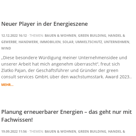
Neuer Player in der Energieszene
12.12.2022 16:12
· THEMEN:
BAUEN & WOHNEN
,
GREEN BUILDING
,
HANDEL &
GEWERBE
,
HANDWERK
,
IMMOBILIEN
,
SOLAR
,
UMWELTSCHUTZ
,
UNTERNEHMEN
,
WIND
„Diese besondere Würdigung meiner Unternehmensidee und
unserer Arbeit hat mich angenehm überrascht“, freut sich
Zlatko Pajan, der Geschäftsführer und Gründer der green
consult services GmbH, über den wachstumsstark. Award 2023..
MEHR…
Planung erneuerbarer Energien – das geht nur mit
Fachwissen!
19.09.2022 11:56
· THEMEN:
BAUEN & WOHNEN
,
GREEN BUILDING
,
HANDEL &