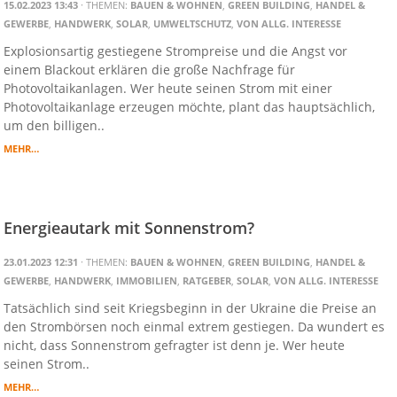
15.02.2023 13:43
· THEMEN:
BAUEN & WOHNEN
,
GREEN BUILDING
,
HANDEL &
GEWERBE
,
HANDWERK
,
SOLAR
,
UMWELTSCHUTZ
,
VON ALLG. INTERESSE
Explosionsartig gestiegene Strompreise und die Angst vor
einem Blackout erklären die große Nachfrage für
Photovoltaikanlagen. Wer heute seinen Strom mit einer
Photovoltaikanlage erzeugen möchte, plant das hauptsächlich,
um den billigen..
MEHR…
Energieautark mit Sonnenstrom?
23.01.2023 12:31
· THEMEN:
BAUEN & WOHNEN
,
GREEN BUILDING
,
HANDEL &
GEWERBE
,
HANDWERK
,
IMMOBILIEN
,
RATGEBER
,
SOLAR
,
VON ALLG. INTERESSE
Tatsächlich sind seit Kriegsbeginn in der Ukraine die Preise an
den Strombörsen noch einmal extrem gestiegen. Da wundert es
nicht, dass Sonnenstrom gefragter ist denn je. Wer heute
seinen Strom..
MEHR…