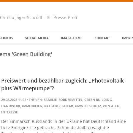
Christa Jäger-Schrödl – Ihr Presse-Profi
SEINFOS
SOCIAL MEDIA
IMAGE-FILME
KONTAKT
IMPRE
ema 'Green Building'
Preiswert und bezahlbar zugleich: „Photovoltaik
plus Wärmepumpe“?
29.08.2023 11:22
· THEMEN:
FAMILIE
,
FÖRDERMITTEL
,
GREEN BUILDING
,
HANDWERK
,
IMMOBILIEN
,
RATGEBER
,
SOLAR
,
UMWELTSCHUTZ
,
VON ALLG.
INTERESSE
Der Einmarsch Russlands in der Ukraine hat Deutschland eine
tiefe Energiekrise gebracht. Schon deshalb erwägt die