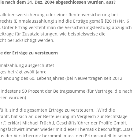
die nach dem 31. Dez. 2004 abgeschlossen wurden, aus?
tallebensversicherung oder einer Rentenversicherung bei
chts (Einmalauszahlung) sind die Erträge gemäß §20 (1) Nr. 6
g. Unter Ertrag versteht man die Versicherungsleistung abzüglich
eiträge für Zusatzleistungen, wie beispielsweise die
cht berücksichtigt werden.
e der Erträge zu versteuern
inmalzahlung ausgeschüttet
ges beträgt zwölf Jahre
ollendung des 60. Lebensjahres (bei Neuverträgen seit 2012
indestens 50 Prozent der Beitragssumme (für Verträge, die nach
ssen wurden)
llt, sind die gesamten Erträge zu versteuern. „Wird die
zahlt, hat sich an der Besteuerung im Vergleich zur Rechtslage
t“, erklärt Michael Früchtl, Geschäftsführer der Prolife GmbH,
ungsfachwirt immer wieder mit dieser Thematik beschäftigt. „Das
aus der Versicherung bekommt, muss den Ertragsanteil in seiner