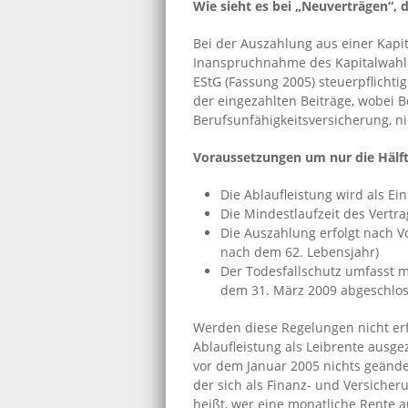
Wie sieht es bei „Neuverträgen“, 
Bei der Auszahlung aus einer Kapi
Inanspruchnahme des Kapitalwahlre
EStG (Fassung 2005) steuerpflichti
der eingezahlten Beiträge, wobei B
Berufsunfähigkeitsversicherung, ni
Voraussetzungen um nur die Hälft
Die Ablaufleistung wird als E
Die Mindestlaufzeit des Vertra
Die Auszahlung erfolgt nach V
nach dem 62. Lebensjahr)
Der Todesfallschutz umfasst m
dem 31. März 2009 abgeschlo
Werden diese Regelungen nicht erfü
Ablaufleistung als Leibrente ausge
vor dem Januar 2005 nichts geänder
der sich als Finanz- und Versicher
heißt, wer eine monatliche Rente 