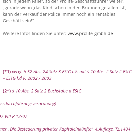
sich in jedem Falle“, so der Prolife-Geschäftsführer weiter,
„gerade wenn ‚das Kind schon in den Brunnen gefallen ist‘,
kann der Verkauf der Police immer noch ein rentables
Geschäft sein!“
Weitere Infos finden Sie unter:
www.prolife-gmbh.de
(*1)
vergl. § 52 Abs. 24 Satz 3 EStG i.V. mit § 10 Abs. 2 Satz 2 EStG
– ESTG i.d.F. 2002 / 2003
(2*)
§ 10 Abs. 2 Satz 2 Buchstabe a EStG
uerdurchführungsverordnung)
7 VIII R 12/07
er „Die Besteuerung privater Kapitaleinkünfte“, 4.Auflage, Tz.1404