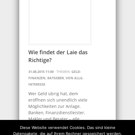
Wie findet der Laie das
Richtige?
31.08.2015 11:00
· THEMEN:
GELD-
FINANZEN
,
RATGEBER
,
VON ALLG.
INTERESSE
Wer Geld übrig hat, dem
eröffnen sich unendlich viele
Möglichkeiten zur Anlage.
Banken, Finanzdienstleister,
Makler und Berater – alle
preisen ihre Geldanlagen an. Da
Diese Website verwendet Cookies. Das sind kleine
kann man als Laie schon mal..
Datenpakete, die auf Ihrem Rechner gespeichert werden.