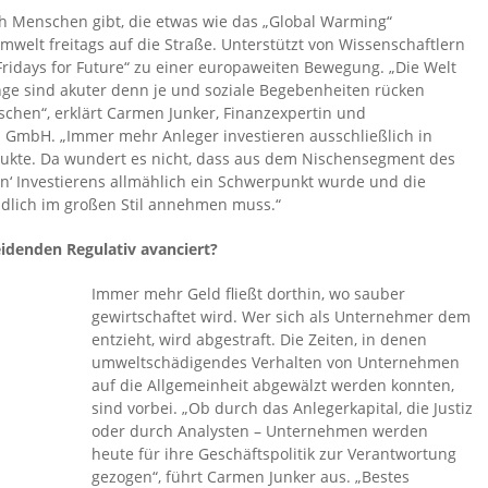
h Menschen gibt, die etwas wie das „Global Warming“
Umwelt freitags auf die Straße. Unterstützt von Wissenschaftlern
Fridays for Future“ zu einer europaweiten Bewegung. „Die Welt
ge sind akuter denn je und soziale Begebenheiten rücken
hen“, erklärt Carmen Junker, Finanzexpertin und
 GmbH. „Immer mehr Anleger investieren ausschließlich in
ukte. Da wundert es nicht, dass aus dem Nischensegment des
en‘ Investierens allmählich ein Schwerpunkt wurde und die
dlich im großen Stil annehmen muss.“
idenden Regulativ avanciert?
Immer mehr Geld fließt dorthin, wo sauber
gewirtschaftet wird. Wer sich als Unternehmer dem
entzieht, wird abgestraft. Die Zeiten, in denen
umweltschädigendes Verhalten von Unternehmen
auf die Allgemeinheit abgewälzt werden konnten,
sind vorbei. „Ob durch das Anlegerkapital, die Justiz
oder durch Analysten – Unternehmen werden
heute für ihre Geschäftspolitik zur Verantwortung
gezogen“, führt Carmen Junker aus. „Bestes