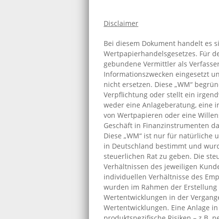
Disclaimer
Bei diesem Dokument handelt es s
Wertpapierhandelsgesetzes. Für den
gebundene Vermittler als Verfasser
Informationszwecken eingesetzt un
nicht ersetzen. Diese „WM“ begrün
Verpflichtung oder stellt ein irgen
weder eine Anlageberatung, eine i
von Wertpapieren oder eine Willen
Geschäft in Finanzinstrumenten da
Diese „WM“ ist nur für natürliche 
in Deutschland bestimmt und wurde 
steuerlichen Rat zu geben. Die st
Verhältnissen des jeweiligen Kund
individuellen Verhältnisse des Empf
wurden im Rahmen der Erstellung d
Wertentwicklungen in der Vergangen
Wertentwicklungen. Eine Anlage in
produktspezifische Risiken – z.B. 