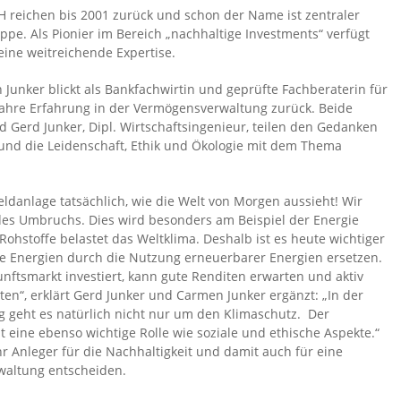
 reichen bis 2001 zurück und schon der Name ist zentraler
e. Als Pionier im Bereich „nachhaltige Investments“ verfügt
ine weitreichende Expertise.
Junker blickt als Bankfachwirtin und geprüfte Fachberaterin für
 Jahre Erfahrung in der Vermögensverwaltung zurück. Beide
erd Junker, Dipl. Wirtschaftsingenieur, teilen den Gedanken
 und die Leidenschaft, Ethik und Ökologie mit dem Thema
ldanlage tatsächlich, wie die Welt von Morgen aussieht! Wir
 des Umbruchs. Dies wird besonders am Beispiel der Energie
Rohstoffe belastet das Weltklima. Deshalb ist es heute wichtiger
e Energien durch die Nutzung erneuerbarer Energien ersetzen.
nftsmarkt investiert, kann gute Renditen erwarten und aktiv
ten“, erklärt Gerd Junker und Carmen Junker ergänzt: „In der
 geht es natürlich nicht nur um den Klimaschutz. Der
 eine ebenso wichtige Rolle wie soziale und ethische Aspekte.“
 Anleger für die Nachhaltigkeit und damit auch für eine
waltung entscheiden.