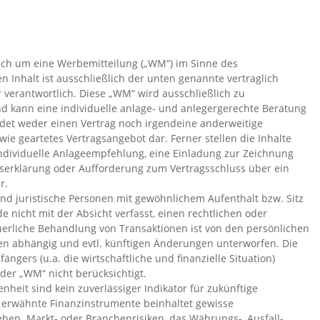
ich um eine Werbemitteilung („WM“) im Sinne des
 Inhalt ist ausschließlich der unten genannte vertraglich
 verantwortlich. Diese „WM“ wird ausschließlich zu
d kann eine individuelle anlage- und anlegergerechte Beratung
det weder einen Vertrag noch irgendeine anderweitige
dwie geartetes Vertragsangebot dar. Ferner stellen die Inhalte
ndividuelle Anlageempfehlung, eine Einladung zur Zeichnung
serklärung oder Aufforderung zum Vertragsschluss über ein
r.
und juristische Personen mit gewöhnlichem Aufenthalt bzw. Sitz
nicht mit der Absicht verfasst, einen rechtlichen oder
euerliche Behandlung von Transaktionen ist von den persönlichen
en abhängig und evtl. künftigen Änderungen unterworfen. Die
ängers (u.a. die wirtschaftliche und finanzielle Situation)
er „WM“ nicht berücksichtigt.
heit sind kein zuverlässiger Indikator für zukünftige
 erwähnte Finanzinstrumente beinhaltet gewisse
neben Markt- oder Branchenrisiken, das Währungs-, Ausfall-,