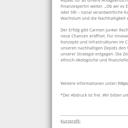
Aspekt für all unsere Anlageentsch
Finanzexpertin weiter. „Ob wir es 
oder SRI – sozial verantwortliche K
Wachstum und die Nachhaltigkeit 
Der Erfolg gibt Carmen Junker Rec
neue Chancen eröffnet. Für Innovat
Konzepte und Infrastrukturen im Cl
unseren nachhaltigen Depots den 
unserer Strategie entgegen. Die Z
ethisch-ökologische und finanzielle
Weitere Informationen unter
:
http
*Der Abdruck ist frei. Wir bitten 
Kurzprofil: