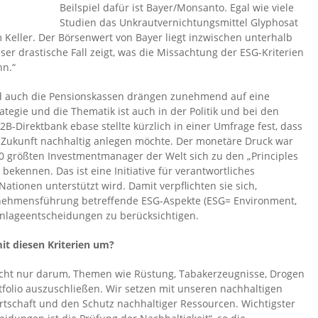
Beilspiel dafür ist Bayer/Monsanto. Egal wie viele
Studien das Unkrautvernichtungsmittel Glyphosat
m Keller. Der Börsenwert von Bayer liegt inzwischen unterhalb
er drastische Fall zeigt, was die Missachtung der ESG-Kriterien
n.“
d auch die Pensionskassen drängen zunehmend auf eine
ategie und die Thematik ist auch in der Politik und bei den
-Direktbank ebase stellte kürzlich in einer Umfrage fest, dass
n Zukunft nachhaltig anlegen möchte. Der monetäre Druck war
00 größten Investmentmanager der Welt sich zu den „Principles
 bekennen. Das ist eine Initiative für verantwortliches
Nationen unterstützt wird. Damit verpflichten sie sich,
ernehmensführung betreffende ESG-Aspekte (ESG= Environment,
Anlageentscheidungen zu berücksichtigen.
t diesen Kriterien um?
cht nur darum, Themen wie Rüstung, Tabakerzeugnisse, Drogen
tfolio auszuschließen. Wir setzen mit unseren nachhaltigen
rtschaft und den Schutz nachhaltiger Ressourcen. Wichtigster