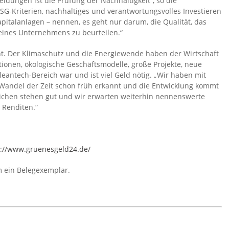
eidungen ist die Prüfung der Nachhaltigkeit“, so die
ESG-Kriterien, nachhaltiges und verantwortungsvolles Investieren
apitalanlagen – nennen, es geht nur darum, die Qualität, das
eines Unternehmens zu beurteilen.“
ht. Der Klimaschutz und die Energiewende haben der Wirtschaft
ionen, ökologische Geschäftsmodelle, große Projekte, neue
eantech-Bereich war und ist viel Geld nötig. „Wir haben mit
Wandel der Zeit schon früh erkannt und die Entwicklung kommt
eichen stehen gut und wir erwarten weiterhin nennenswerte
 Renditen.“
s://www.gruenesgeld24.de/
um ein Belegexemplar.