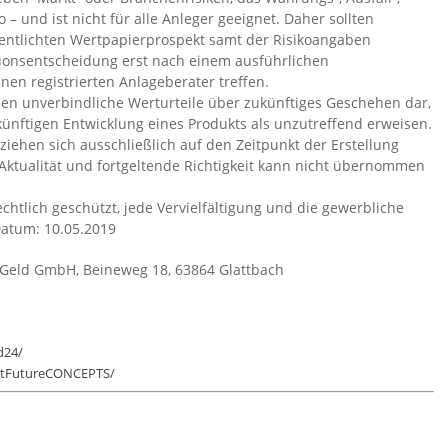
ko – und ist nicht für alle Anleger geeignet. Daher sollten
fentlichten Wertpapierprospekt samt der Risikoangaben
itionsentscheidung erst nach einem ausführlichen
en registrierten Anlageberater treffen.
en unverbindliche Werturteile über zukünftiges Geschehen dar,
künftigen Entwicklung eines Produkts als unzutreffend erweisen.
iehen sich ausschließlich auf den Zeitpunkt der Erstellung
 Aktualität und fortgeltende Richtigkeit kann nicht übernommen
chtlich geschützt, jede Vervielfältigung und die gewerbliche
Datum: 10.05.2019
 Geld GmbH, Beineweg 18, 63864 Glattbach
d24/
eitFutureCONCEPTS/