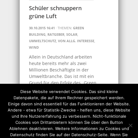
Schüler schnuppern
grüne Luft
30.10.2015 16:41
· THEMEN:
GREEN
BUILDING
,
RATGEBER
,
SOLAR
,
UMWELTSCHUTZ
,
VON ALLG. INTERESSE
,
WIND
Allein in Deutschland arbeiten
heute bereits mehr als zwei
Millionen Beschäftigte in der
Umweltbranche. Das ist mit ein
Grund für den Erfolg des „Green
Day“. Auch in diesem Jahr
Diese Website verwendet Cookies. Das sind kleine
können..
Datenpakete, die auf Ihrem Rechner gespeichert werden.
Einige davon sind essentiell für das Funktionieren der Website.
MEHR…
Andere - etwa für Statistik-Zwecke - helfen uns, diese Website
und Ihre Nutzererfahrung zu verbessern. Nicht-funktionale
Cookies von Drittanbietern können Sie über den Button
RSS-News
Ablehnen deaktivieren. Weitere Informationen zu Cookies und
abonnieren
Datenschutz finden Sie auf der Datenschutz-Seite. Wenn Sie