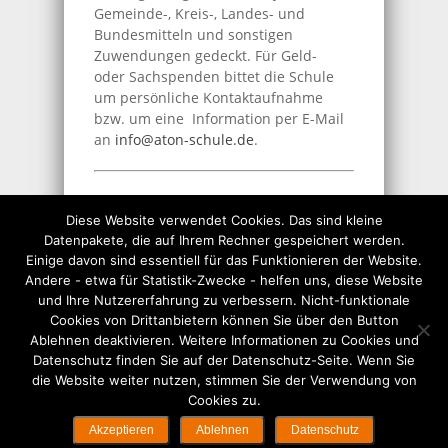
Gemeinde-, Kreis-, Landes- und
Bundesmitteln und sonstigen
Zuwendungen gedeckt. Für Geld-
oder Sachspenden bittet die Schule
um persönliche Kontaktaufnahme
bzw. um eine Information per E-Mail
an
info@aton-schule.de
.
Download im Word-Format
Diese Website verwendet Cookies. Das sind kleine
Datenpakete, die auf Ihrem Rechner gespeichert werden.
THEMEN:
VEREINE
Einige davon sind essentiell für das Funktionieren der Website.
Andere - etwa für Statistik-Zwecke - helfen uns, diese Website
und Ihre Nutzererfahrung zu verbessern. Nicht-funktionale
Kreativ
Privatschule
Schule
Cookies von Drittanbietern können Sie über den Button
Ablehnen deaktivieren. Weitere Informationen zu Cookies und
Datenschutz finden Sie auf der Datenschutz-Seite. Wenn Sie
die Website weiter nutzen, stimmen Sie der Verwendung von
Cookies zu.
© Copyright 2026 futureCONCEPTS | Hosted by
SEO-
Akzeptieren
Ablehnen
Datenschutz
Softworks