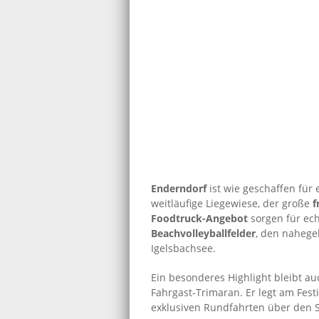
Enderndorf
ist wie geschaffen für 
weitläufige Liegewiese, der große
f
Foodtruck-Angebot
sorgen für ech
Beachvolleyballfelder
, den naheg
Igelsbachsee.
Ein besonderes Highlight bleibt a
Fahrgast-Trimaran. Er legt am Fest
exklusiven Rundfahrten über den Se