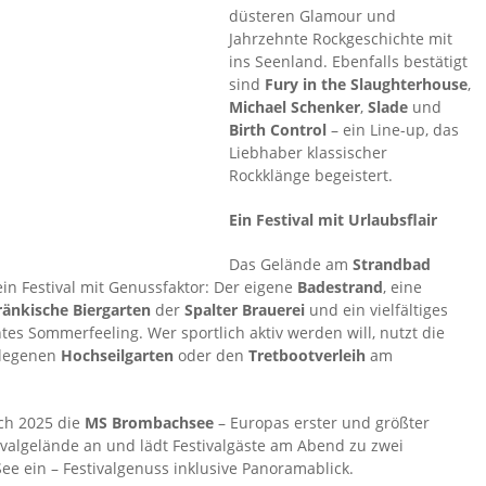
düsteren Glamour und
Jahrzehnte Rockgeschichte mit
ins Seenland. Ebenfalls bestätigt
sind
Fury in the Slaughterhouse
,
Michael Schenker
,
Slade
und
Birth Control
– ein Line-up, das
Liebhaber klassischer
Rockklänge begeistert.
Ein Festival mit Urlaubsflair
Das Gelände am
Strandbad
ein Festival mit Genussfaktor: Der eigene
Badestrand
, eine
ränkische Biergarten
der
Spalter Brauerei
und ein vielfältiges
tes Sommerfeeling. Wer sportlich aktiv werden will, nutzt die
elegenen
Hochseilgarten
oder den
Tretbootverleih
am
uch 2025 die
MS Brombachsee
– Europas erster und größter
ivalgelände an und lädt Festivalgäste am Abend zu zwei
e ein – Festivalgenuss inklusive Panoramablick.