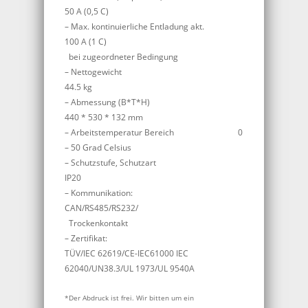
50 A (0,5 C)
– Max. kontinuierliche Entladung akt.
100 A (1 C)
bei zugeordneter Bedingung
– Nettogewicht
44.5 kg
– Abmessung (B*T*H)
440 * 530 * 132 mm
– Arbeitstemperatur Bereich 0
– 50 Grad Celsius
– Schutzstufe, Schutzart
IP20
– Kommunikation:
CAN/RS485/RS232/
Trockenkontakt
– Zertifikat:
TÜV/IEC 62619/CE-IEC
61000 IEC
62040/UN38.3/UL 1973/UL 9540A
*Der Abdruck ist frei. Wir bitten um ein