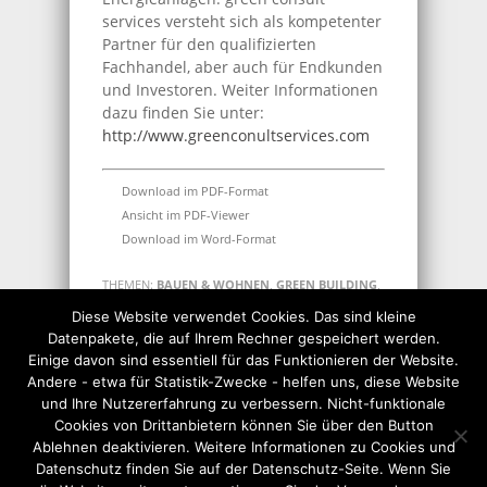
services versteht sich als kompetenter
Partner für den qualifizierten
Fachhandel, aber auch für Endkunden
und Investoren. Weiter Informationen
dazu finden Sie unter:
http://www.greenconultservices.com
Download im PDF-Format
Ansicht im PDF-Viewer
Download im Word-Format
THEMEN:
BAUEN & WOHNEN
,
GREEN BUILDING
,
HANDWERK
,
IMMOBILIEN
,
RATGEBER
,
SOLAR
,
Diese Website verwendet Cookies. Das sind kleine
UMWELTSCHUTZ
,
UNTERNEHMEN
,
VON ALLG.
Datenpakete, die auf Ihrem Rechner gespeichert werden.
INTERESSE
Einige davon sind essentiell für das Funktionieren der Website.
Andere - etwa für Statistik-Zwecke - helfen uns, diese Website
und Ihre Nutzererfahrung zu verbessern. Nicht-funktionale
Photovoltaik
Cookies von Drittanbietern können Sie über den Button
Ablehnen deaktivieren. Weitere Informationen zu Cookies und
Datenschutz finden Sie auf der Datenschutz-Seite. Wenn Sie