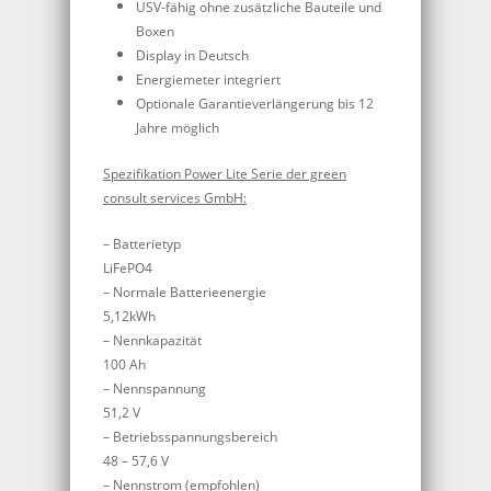
USV-fähig ohne zusätzliche Bauteile und
Boxen
Display in Deutsch
Energiemeter integriert
Optionale Garantieverlängerung bis 12
Jahre möglich
Spezifikation Power Lite Serie der green
consult services GmbH:
– Batterietyp
LiFePO4
– Normale Batterieenergie
5,12kWh
– Nennkapazität
100 Ah
– Nennspannung
51,2 V
– Betriebsspannungsbereich
48 – 57,6 V
– Nennstrom (empfohlen)