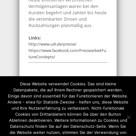
Vermögensanlagen waren bei den
Kunden begehrt und zahlen bis heute
die vereinbarten Zinsen und
Rückzahlungen planmäßig aus.
Links:
http://www.udi.de/presse/
https://www.facebook.com/PressearbeitFu
tureCondepts/
THEMEN:
GELD-FINANZEN
,
UMWELTSCHUTZ
,
Diese Website verwendet Cookies. Das sind kleine
VEREINE
,
VON ALLG. INTERESSE
Datenpakete, die auf Ihrem Rechner gespeichert werden.
Einige davon sind essentiell für das Funktionieren der Website.
Andere - etwa für Statistik-Zwecke - helfen uns, diese Website
grünes Geld
Klimaschutz
und Ihre Nutzererfahrung zu verbessern. Nicht-funktionale
Umweltschutz
Cookies von Drittanbietern können Sie über den Button
Ablehnen deaktivieren. Weitere Informationen zu Cookies und
Datenschutz finden Sie auf der Datenschutz-Seite. Wenn Sie
die Website weiter nutzen, stimmen Sie der Verwendung von