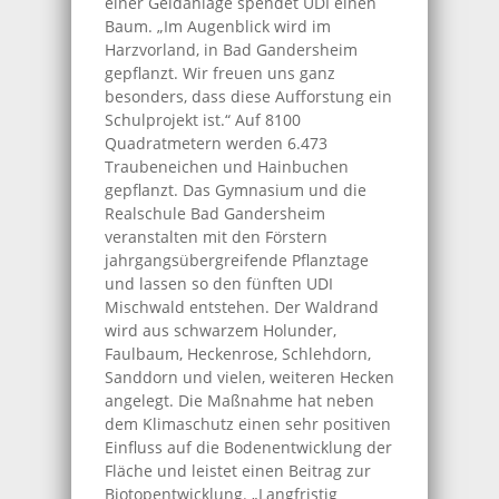
einer Geldanlage spendet UDI einen
Baum. „Im Augenblick wird im
Harzvorland, in Bad Gandersheim
gepflanzt. Wir freuen uns ganz
besonders, dass diese Aufforstung ein
Schulprojekt ist.“ Auf 8100
Quadratmetern werden 6.473
Traubeneichen und Hainbuchen
gepflanzt. Das Gymnasium und die
Realschule Bad Gandersheim
veranstalten mit den Förstern
jahrgangsübergreifende Pflanztage
und lassen so den fünften UDI
Mischwald entstehen. Der Waldrand
wird aus schwarzem Holunder,
Faulbaum, Heckenrose, Schlehdorn,
Sanddorn und vielen, weiteren Hecken
angelegt. Die Maßnahme hat neben
dem Klimaschutz einen sehr positiven
Einfluss auf die Bodenentwicklung der
Fläche und leistet einen Beitrag zur
Biotopentwicklung. „Langfristig